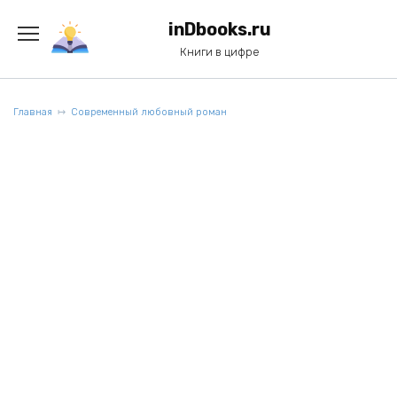
Перейти
к
inDbooks.ru
содержанию
Книги в цифре
Главная
Современный любовный роман