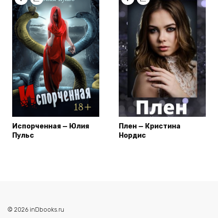
Испорченная — Юлия
Плен — Кристина
Пульс
Нордис
© 2026 inDbooks.ru