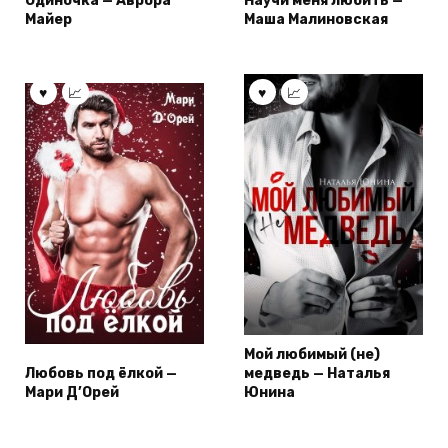
Одиночка — Аврора
Научи меня любить —
Майер
Маша Малиновская
Мой любимый (не)
Любовь под ёлкой —
медведь — Наталья
Мари Д’Орей
Юнина