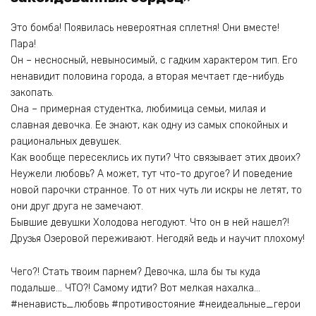
Это бомба! Появилась невероятная сплетня! Они вместе!
Пара!
Он – несносный, невыносимый, с гадким характером тип. Его
ненавидит половина города, а вторая мечтает где-нибудь
закопать.
Она – примерная студентка, любимица семьи, милая и
славная девочка. Ее знают, как одну из самых спокойных и
рациональных девушек.
Как вообще пересеклись их пути? Что связывает этих двоих?
Неужели любовь? А может, тут что-то другое? И поведение
новой парочки странное. То от них чуть ли искры не летят, то
они друг друга не замечают.
Бывшие девушки Холодова негодуют. Что он в ней нашел?!
Друзья Озеровой переживают. Негодяй ведь и научит плохому!
Чего?! Стать твоим парнем? Девочка, шла бы ты куда
подальше… ЧТО?! Самому идти? Вот мелкая нахалка…
#ненависть_любовь #противостояние #неидеальные_герои