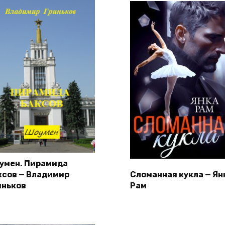
умен. Пирамида
ксов — Владимир
Сломанная кукла — Ян
иньков
Рам