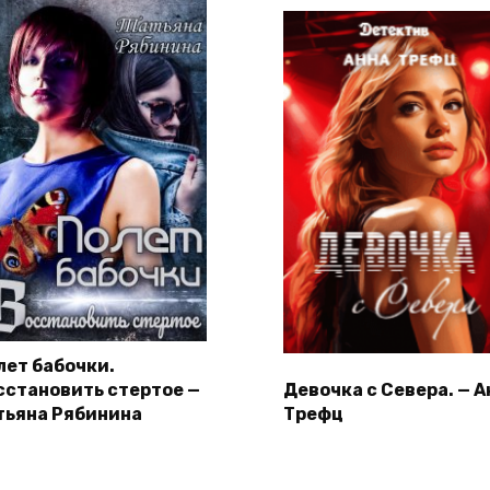
лет бабочки.
сстановить стертое —
Девочка с Севера. — А
тьяна Рябинина
Трефц