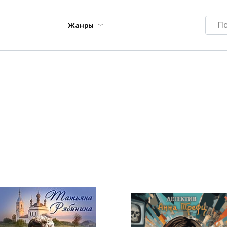
Searc
Жанры
for: