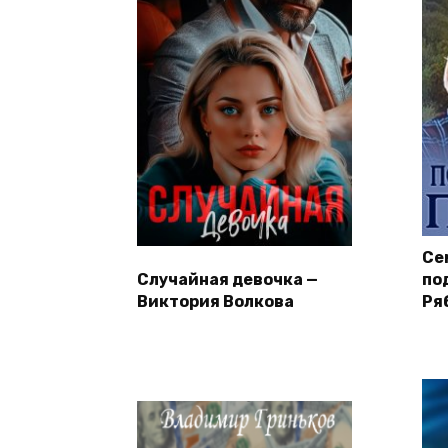
Се
Случайная девочка —
по
Виктория Волкова
Ря