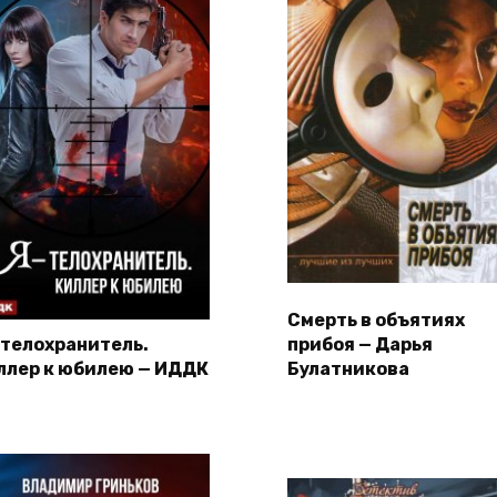
Смерть в объятиях
– телохранитель.
прибоя — Дарья
ллер к юбилею — ИДДК
Булатникова