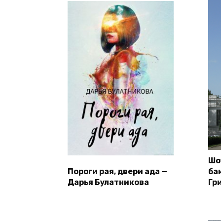
Шо
Пороги рая, двери ада —
ба
Дарья Булатникова
Гр