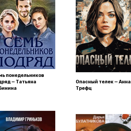
мь понедельников
дряд — Татьяна
Опасный телек — Анна
бинина
Трефц