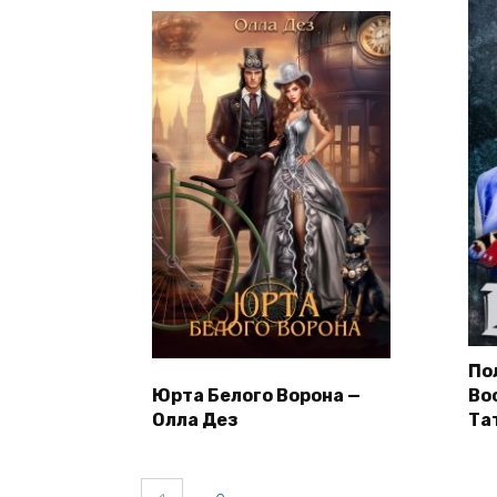
По
Юрта Белого Ворона —
Во
Олла Дез
Та