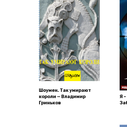
Шоумен. Так умирают
короли — Владимир
Я 
Гриньков
За