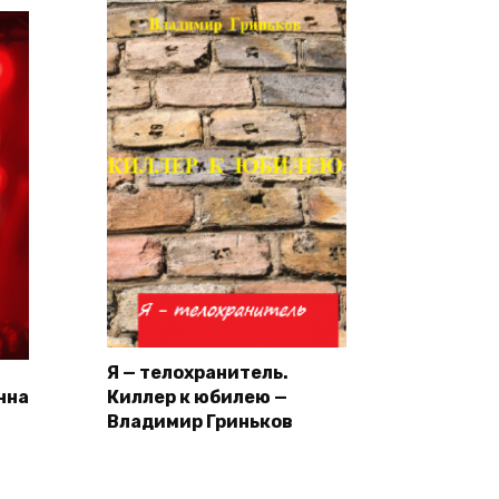
Я — телохранитель.
нна
Киллер к юбилею —
Владимир Гриньков