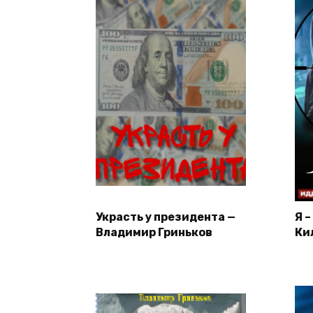
Украсть у президента —
Я 
Владимир Гриньков
Ки