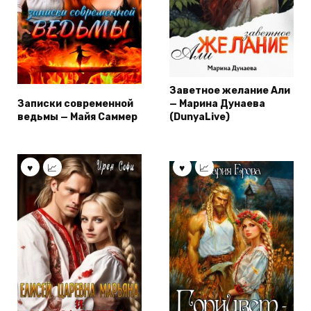
Заветное желание Али
Записки современной
— Марина Дунаева
ведьмы — Майя Саммер
(DunyaLive)