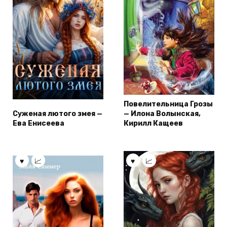
Повелительница Грозы
Суженая лютого змея —
— Илона Волынская,
Ева Енисеева
Кирилл Кащеев