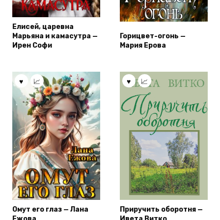
Елисей, царевна
Марьяна и камасутра —
Горицвет-огонь —
Ирен Софи
Мария Ерова
Омут его глаз — Лана
Приручить оборотня —
Ежова
Ивета Витко