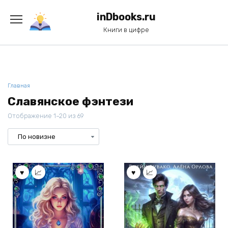
Перейти
к
inDbooks.ru
содержанию
Книги в цифре
Главная
Славянское фэнтези
Отображение 1–20 из 69