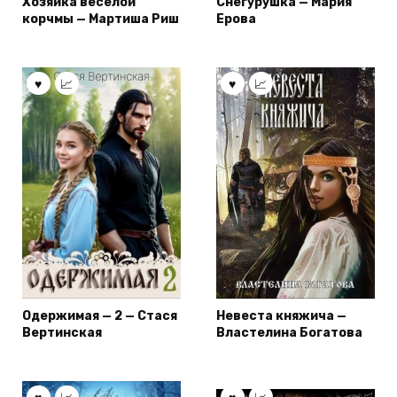
Хозяйка веселой
Снегурушка — Мария
корчмы — Мартиша Риш
Ерова
Одержимая — 2 — Стася
Невеста княжича —
Вертинская
Властелина Богатова