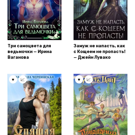
Три самоцвета для
Замуж не напасть, как
ведьмочки — Ирина
с Кощеем не пропасть!
Ваганова
— Джейн Лувако