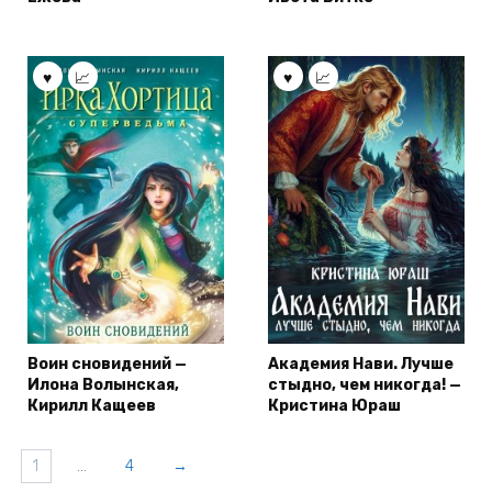
Воин сновидений —
Академия Нави. Лучше
Илона Волынская,
стыдно, чем никогда! —
Кирилл Кащеев
Кристина Юраш
1
…
4
→