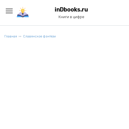
Перейти
к
inDbooks.ru
содержанию
Книги в цифре
Главная
Славянское фэнтези