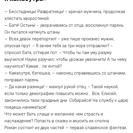
— Бесстыдницы! Развратницы! – кричал мужчина, продолжая
хлестать хворостиной.
— Батя! Остынь! – уворачиваясь от отца, воскликнул парень.
Он пытался натянуть штаны.
— Всех девок перепортил! – уже тише произнес мужик,
опуская прут. – Я зачем тебя за три моря отправлял? –
спросил батя, оттирая пот. – Чтобы ты там уму разуму
выучился! Науки разучил, чтобы урожаи увеличить! А ты чему
научился? Камае… ле ентой?
— Камасутре, батюшка, — наконец справившись со штанами,
поправил парень.
— Да какая разница! – махнул рукой отец. – Такой наукой,
если только демографию повысить можно… Все, Елисей,
закончились твои праздные дни. Собирайся! На службу к царю
поедешь наниматься!
Что может быть слаще и желаннее чем страсть и
наслаждение? Попасть в сказку и вкусить их сполна.
Роман состоит из двух частей — первая славянское фэнтези,