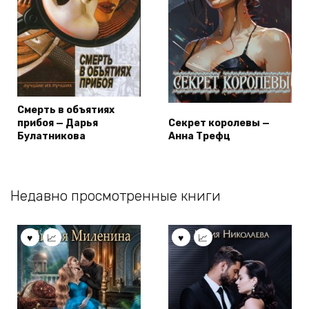
Смерть в объятиях
прибоя — Дарья
Секрет королевы —
Булатникова
Анна Трефц
Недавно просмотренные книги