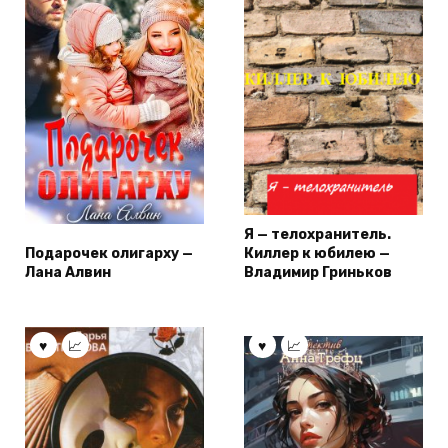
Я — телохранитель.
Подарочек олигарху —
Киллер к юбилею —
Лана Алвин
Владимир Гриньков