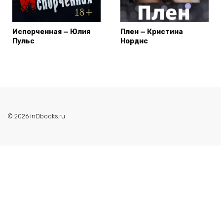
Испорченная — Юлия
Плен — Кристина
Пульс
Нордис
© 2026 inDbooks.ru