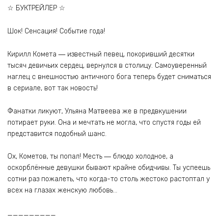
☆ БУКТРЕЙЛЕР ☆
Шок! Сенсация! Событие года!
Кирилл Комета ― известный певец, покоривший десятки
тысяч девичьих сердец, вернулся в столицу. Самоуверенный
наглец с внешностью античного бога теперь будет сниматься
в сериале, вот так новость!
Фанатки ликуют, Ульяна Матвеева же в предвкушении
потирает руки. Она и мечтать не могла, что спустя годы ей
представится подобный шанс.
Ох, Кометов, ты попал! Месть ― блюдо холодное, а
оскорблённые девушки бывают крайне обидчивы. Ты успеешь
сотни раз пожалеть, что когда-то столь жестоко растоптал у
всех на глазах женскую любовь…
_________