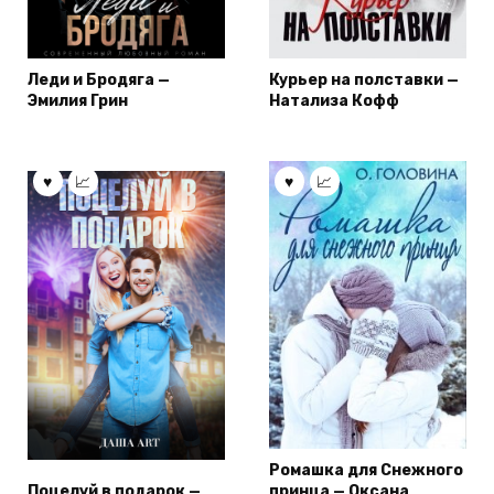
Леди и Бродяга —
Курьер на полставки —
Эмилия Грин
Натализа Кофф
Ромашка для Снежного
Поцелуй в подарок —
принца — Оксана