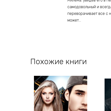
Милена: увидев его в п
самодовольный и всегда
переворачивает все с н
может…
Похожие книги