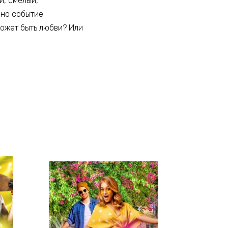
й, смелый,
дно событие
может быть любви? Или