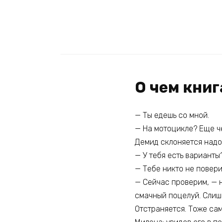
О чем книг
— Ты едешь со мной.
— На мотоцикле? Еще че
Демид склоняется надо
— У тебя есть варианты?
— Тебе никто не повери
— Сейчас проверим, — н
смачный поцелуй. Слишк
Отстраняется. Тоже сам