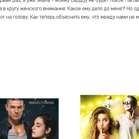
ервый раз, я уже знала – моему сердцу не будет покоя. Наглы
 в кругу женского внимания. Какое ему дело до меня?! Но о
ог на голову. Как теперь объяснить ему, что между нами не 