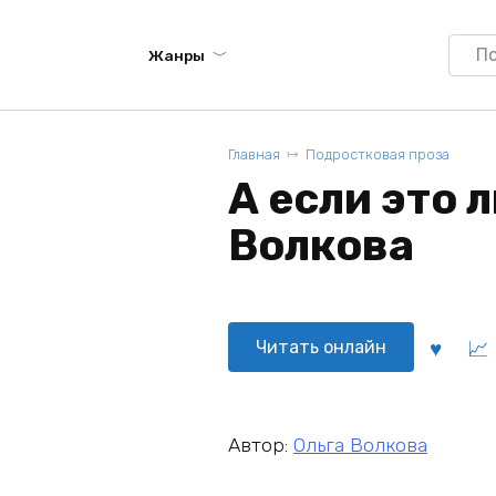
Searc
Жанры
for:
Главная
Подростковая проза
А если это 
Волкова
Читать онлайн
Автор:
Ольга Волкова