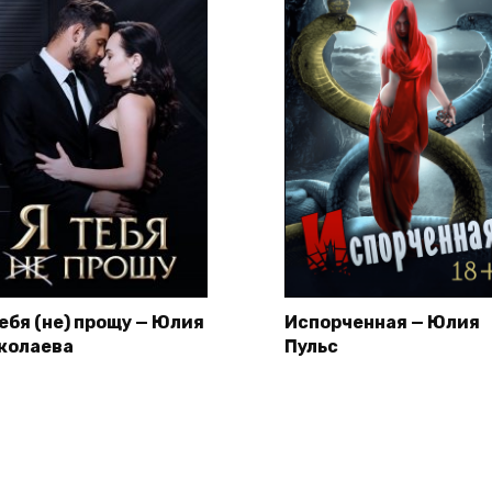
тебя (не) прощу — Юлия
Испорченная — Юлия
колаева
Пульс