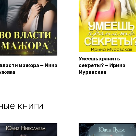
Умеешь хранить
 власти мажора — Инна
секреты? — Ирина
ужева
Муравская
ные книги