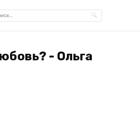
h
любовь? - Ольга