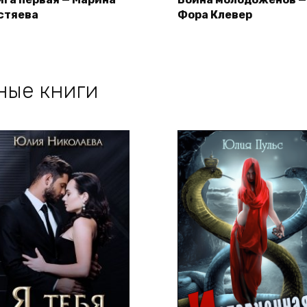
стяева
Фора Клевер
ные книги