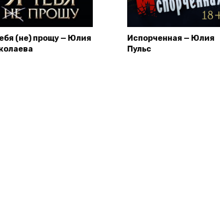
тебя (не) прощу — Юлия
Испорченная — Юлия
колаева
Пульс