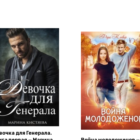
вочка для Генерала.
ига первая — Марина
Война молодоженов —