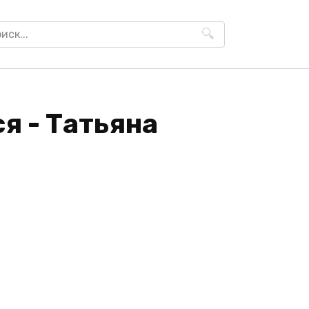
h
ся - Татьяна