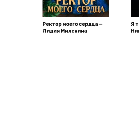
Ректор моего сердца —
Я 
Лидия Миленина
Ни