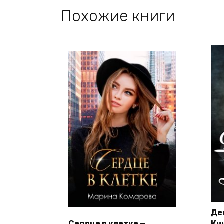
Похожие книги
Де
Сердце в клетке —
Кн