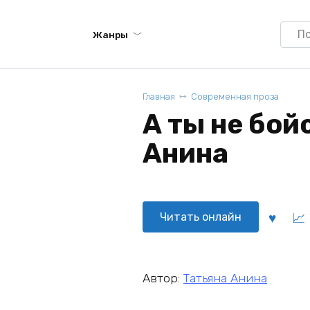
Searc
Жанры
for:
Главная
Современная проза
А ты не бой
Анина
Читать онлайн
Автор:
Татьяна Анина