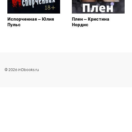
Испорченная — Юлия
Плен — Кристина
Пульс
Нордис
© 2026 inDbooks.ru