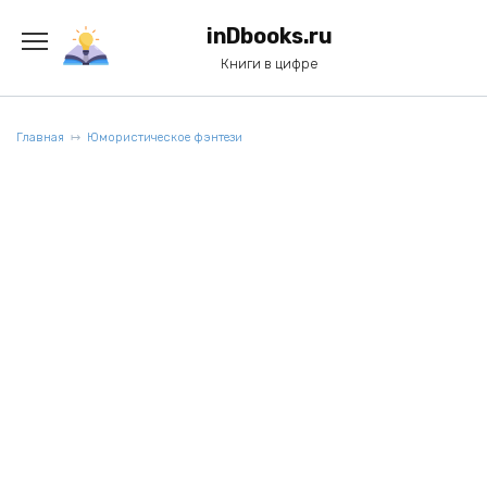
Перейти
к
inDbooks.ru
содержанию
Книги в цифре
Главная
Юмористическое фэнтези