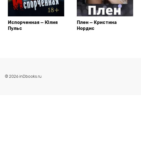
Испорченная — Юлия
Плен — Кристина
Пульс
Нордис
© 2026 inDbooks.ru