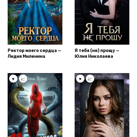
Ректор моего сердца —
Я тебя (не) прощу —
Лидия Миленина
Юлия Николаева