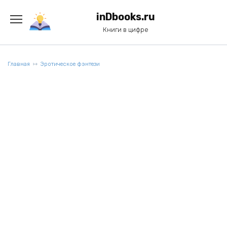
Перейти
к
inDbooks.ru
содержанию
Книги в цифре
Главная
Эротическое фэнтези