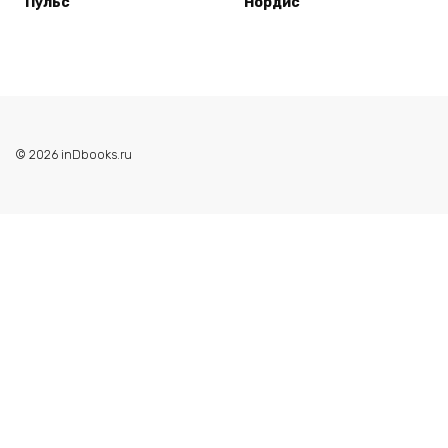
Пульс
Нордис
© 2026 inDbooks.ru