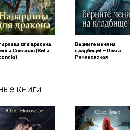
парница для дракона
Верните меня на
Белла Снежная (Bella
кладбище! — Ольга
eznaia)
Романовская
ные книги