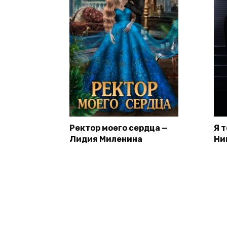
Ректор моего сердца —
Я 
Лидия Миленина
Ни