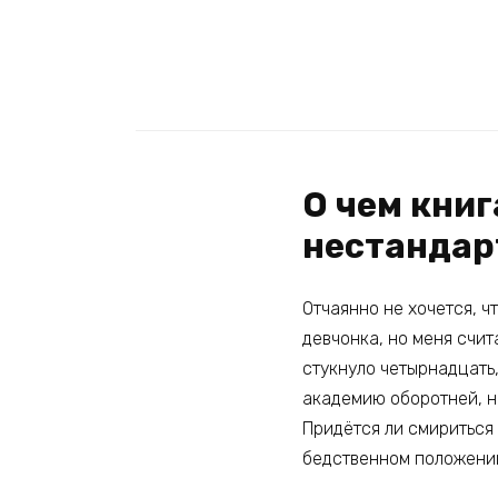
О чем кни
нестанда
Отчаянно не хочется, ч
девчонка, но меня счит
стукнуло четырнадцать,
академию оборотней, н
Придётся ли смириться
бедственном положени