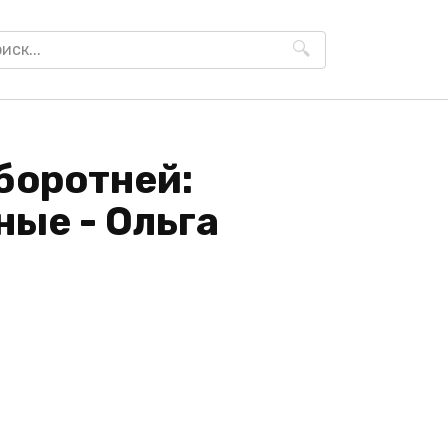
h
боротней:
ые - Ольга