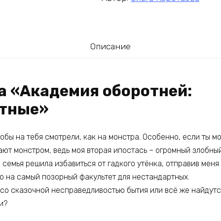
Описание
га «Академия оборотней:
ртные»
тобы на тебя смотрели, как на монстра. Особенно, если ты м
ают монстром, ведь моя вторая ипостась – огромный злобный
 семья решила избавиться от гадкого утёнка, отправив мен
о на самый позорный факультет для нестандартных.
 со сказочной несправедливостью бытия или всё же найдут
и?