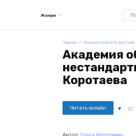
Searc
Жанры
for:
Главная
Юмористическое фэнтези
Академия о
нестандартн
Коротаева
Читать онлайн
Автор:
Ольга Коротаева