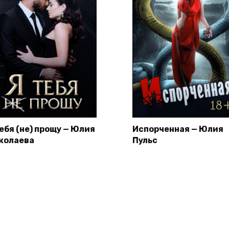
тебя (не) прощу — Юлия
Испорченная — Юлия
колаева
Пульс