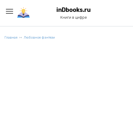
Перейти
к
inDbooks.ru
содержанию
Книги в цифре
Главная
Любовное фэнтези