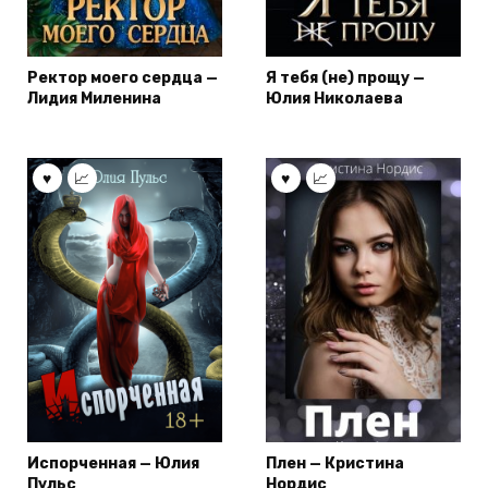
Ректор моего сердца —
Я тебя (не) прощу —
Лидия Миленина
Юлия Николаева
Испорченная — Юлия
Плен — Кристина
Пульс
Нордис