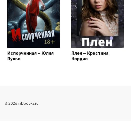
Испорченная — Юлия
Плен — Кристина
Пульс
Нордис
© 2026 inDbooks.ru