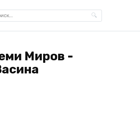
h
еми Миров -
Васина