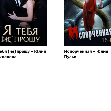
тебя (не) прощу — Юлия
Испорченная — Юлия
колаева
Пульс