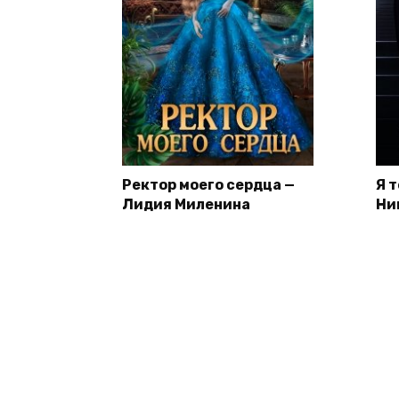
Ректор моего сердца —
Я 
Лидия Миленина
Ни