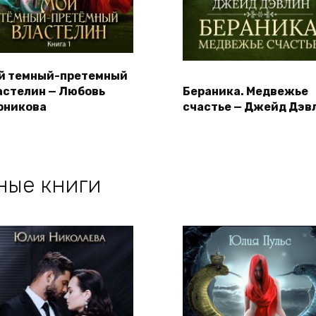
й темный-претемный
астелин — Любовь
Бераника. Медвежье
рникова
счастье — Джейд Дэв
ные книги