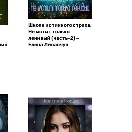
Школа истинного страха.
Не мстит только
ленивый (часть-2) —
лин
Елена Лисавчук