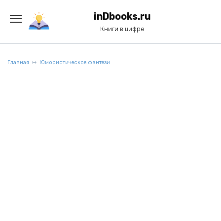
Перейти
к
inDbooks.ru
содержанию
Книги в цифре
Главная
Юмористическое фэнтези