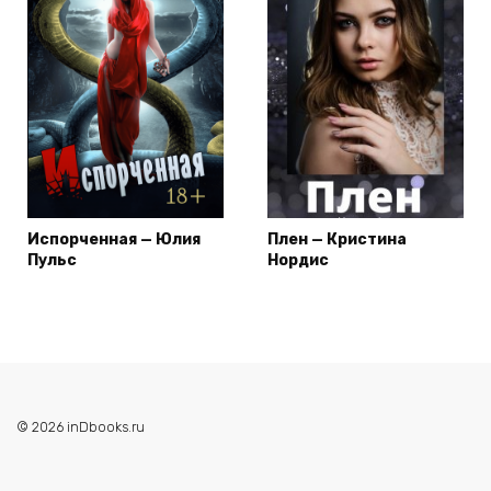
Испорченная — Юлия
Плен — Кристина
Пульс
Нордис
© 2026 inDbooks.ru