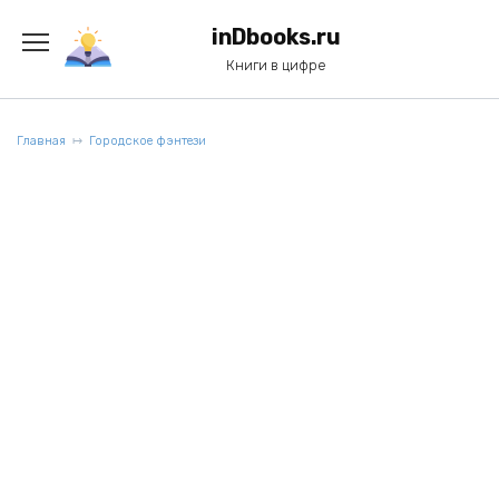
Перейти
к
inDbooks.ru
содержанию
Книги в цифре
Главная
Городское фэнтези