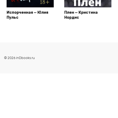
Испорченная — Юлия
Плен — Кристина
Пульс
Нордис
© 2026 inDbooks.ru