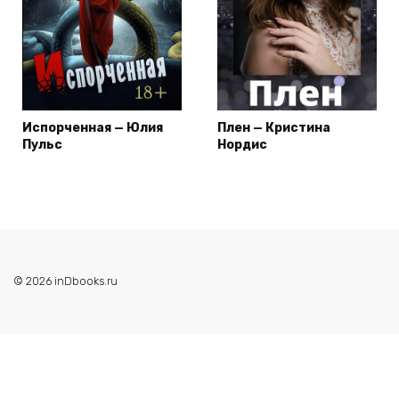
Испорченная — Юлия
Плен — Кристина
Пульс
Нордис
© 2026 inDbooks.ru