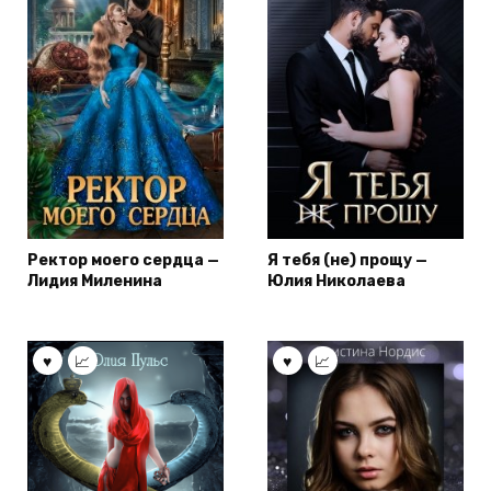
Ректор моего сердца —
Я тебя (не) прощу —
Лидия Миленина
Юлия Николаева