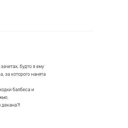
зачетах, будто я ему
са, за которого нанята
ыходки балбеса и
жью.
 декана?!