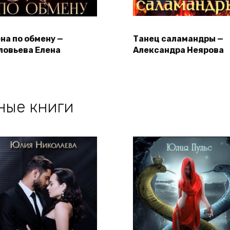
на по обмену —
Танец саламандры —
ловьева Елена
Александра Неярова
ные книги