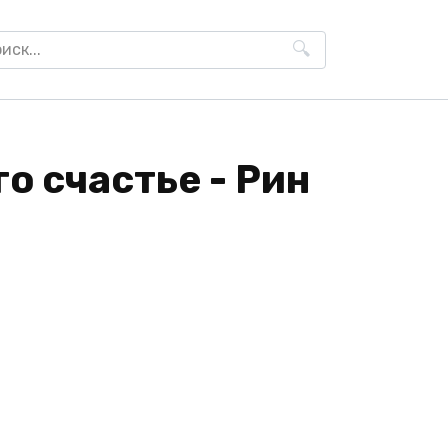
h
го счастье - Рин