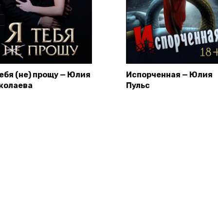
тебя (не) прощу — Юлия
Испорченная — Юлия
колаева
Пульс