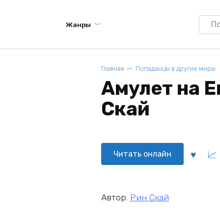
Searc
Жанры
for:
Главная
Попаданцы в другие миры
Амулет на Е
Скай
Читать онлайн
Автор:
Рин Скай