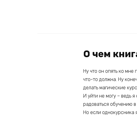
О чем книг
Ну что он опять ко мне
что-то должна. Ну конеч
делать магические кур
И уйти не могу – ведь 
радоваться обучению в
Но если однокурсника я