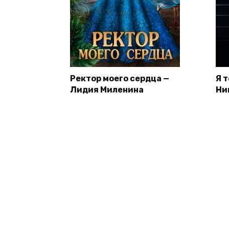
Ректор моего сердца —
Я 
Лидия Миленина
Ни