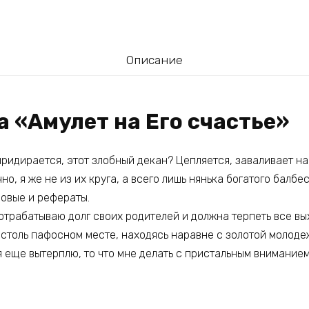
Описание
а «Амулет на Его счастье»
 придирается, этот злобный декан? Цепляется, заваливает на 
но, я же не из их круга, а всего лишь нянька богатого балбе
совые и рефераты.
я отрабатываю долг своих родителей и должна терпеть все в
 столь пафосном месте, находясь наравне с золотой молоде
 еще вытерплю, то что мне делать с пристальным вниманием