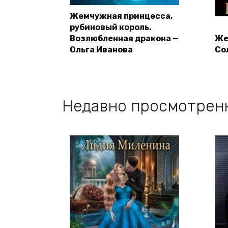
Жемчужная принцесса,
рубиновый король.
Возлюбленная дракона —
Же
Ольга Иванова
Со
Недавно просмотрен