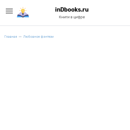
Перейти
к
inDbooks.ru
содержанию
Книги в цифре
Главная
Любовное фэнтези