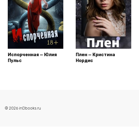
Испорченная — Юлия
Плен — Кристина
Пульс
Нордис
© 2026 inDbooks.ru