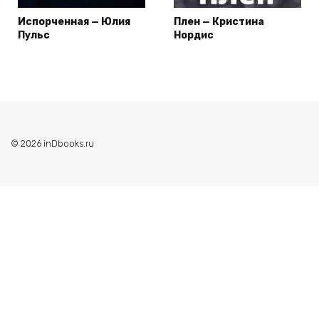
Испорченная — Юлия
Плен — Кристина
Пульс
Нордис
© 2026 inDbooks.ru