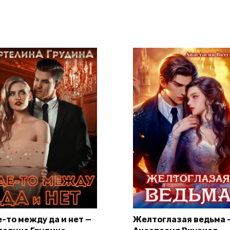
е-то между да и нет —
Желтоглазая ведьма 