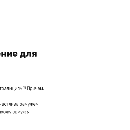
ение для
традициям?! Причем,
 счастлива замужем
выхожу замуж я
.