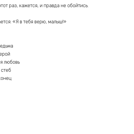
тот раз, кажется, и правда не обойтись.
тся: «Я в тебя верю, малыш!»
ведьма
герой
ая любовь
 стеб
конец