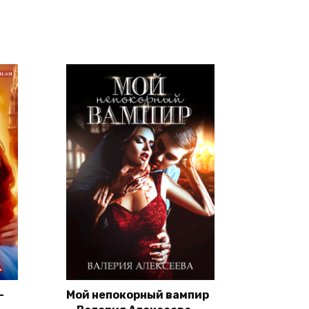
—
Мой непокорный вампир