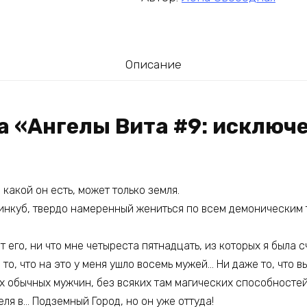
Описание
а «Ангелы Вита #9: исключ
 какой он есть, может только земля.
 инкуб, твердо намеренный жениться по всем демоническим 
т его, ни что мне четыреста пятнадцать, из которых я была
 то, что на это у меня ушло восемь мужей… Ни даже то, что 
х обычных мужчин, без всяких там магических способностей
еля в… Подземный Город, но он уже оттуда!