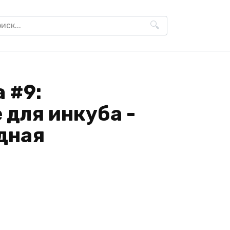
h
 #9:
для инкуба -
дная