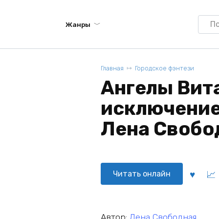
Searc
Жанры
for:
Главная
Городское фэнтези
Ангелы Вита
исключение 
Лена Свобо
Читать онлайн
Автор:
Лена Свободная