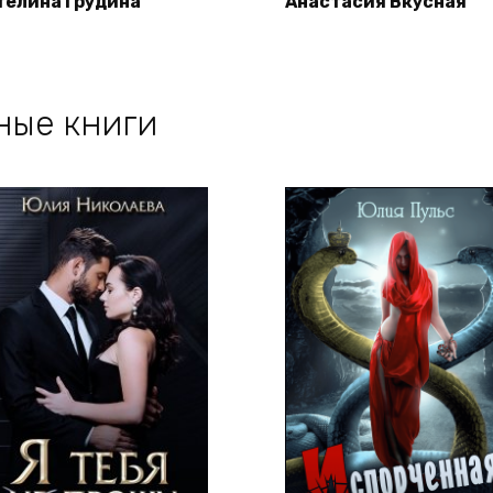
телина Грудина
Анастасия Вкусная
ные книги