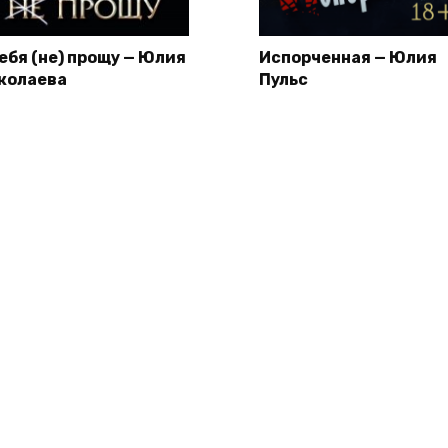
тебя (не) прощу — Юлия
Испорченная — Юлия
колаева
Пульс