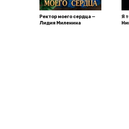
Ректор моего сердца —
Я 
Лидия Миленина
Ни