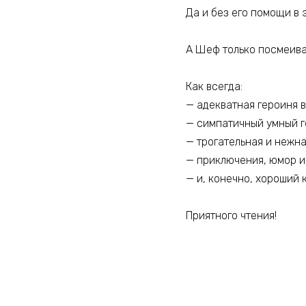
Да и без его помощи в э
А Шеф только посмеивае
Как всегда:
— адекватная героиня 
— симпатичный умный 
— трогательная и нежн
— приключения, юмор и
— и, конечно, хороший 
Приятного чтения!