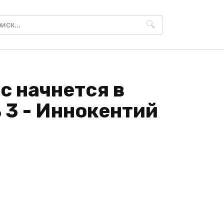
h
с начнется в
ь 3 - Иннокентий