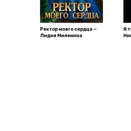
Ректор моего сердца —
Я 
Лидия Миленина
Ни