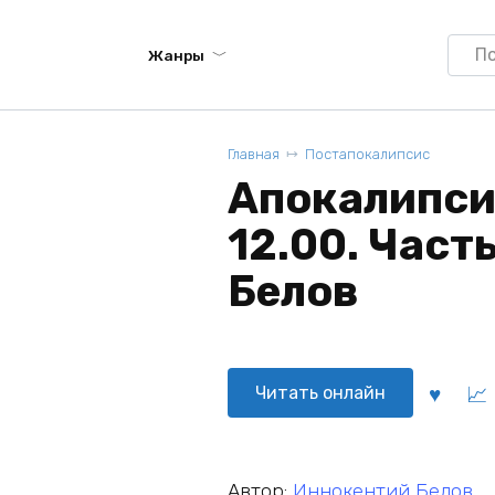
Searc
Жанры
for:
Главная
Постапокалипсис
Апокалипси
12.00. Част
Белов
Читать онлайн
Автор:
Иннокентий Белов