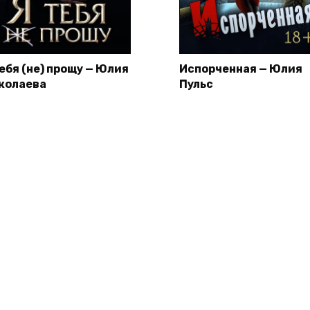
тебя (не) прощу — Юлия
Испорченная — Юлия
колаева
Пульс