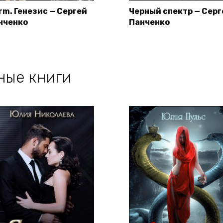
rm. Генезис — Сергей
Черный спектр — Серг
нченко
Панченко
ные книги