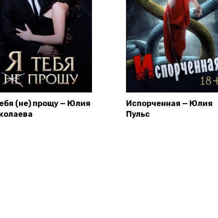
тебя (не) прощу — Юлия
Испорченная — Юлия
колаева
Пульс