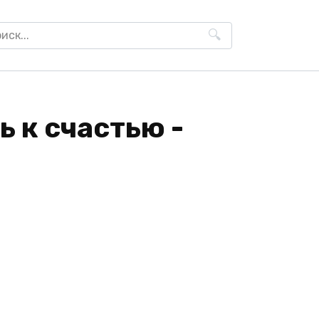
h
ь к счастью -