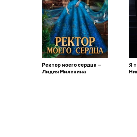
Ректор моего сердца —
Я 
Лидия Миленина
Ни