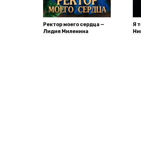
Ректор моего сердца —
Я 
Лидия Миленина
Ни