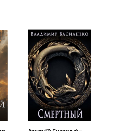
ти
Артар #7: Смертный —