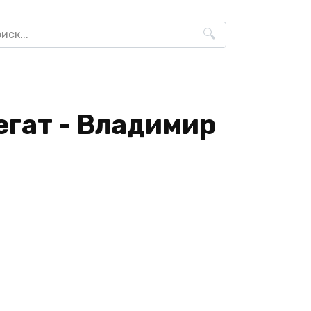
h
егат - Владимир