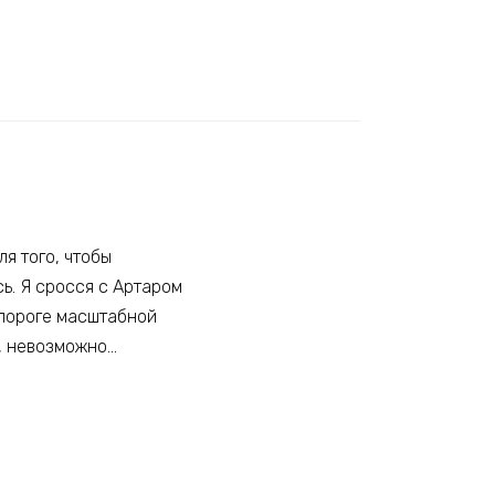
ля того, чтобы
сь. Я сросся с Артаром
а пороге масштабной
я, невозможно…