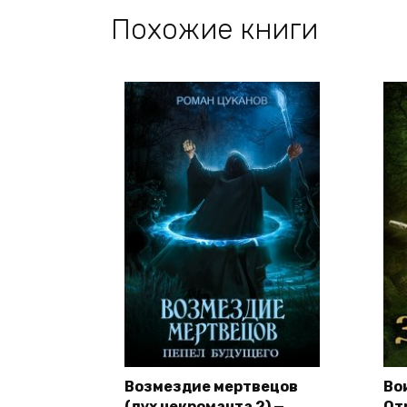
Похожие книги
Возмездие мертвецов
Во
(дух некроманта 2) —
От