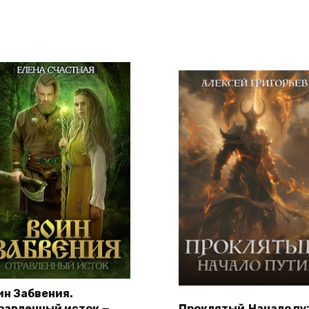
ин Забвения.
равленный исток —
Проклятый.Начало пу