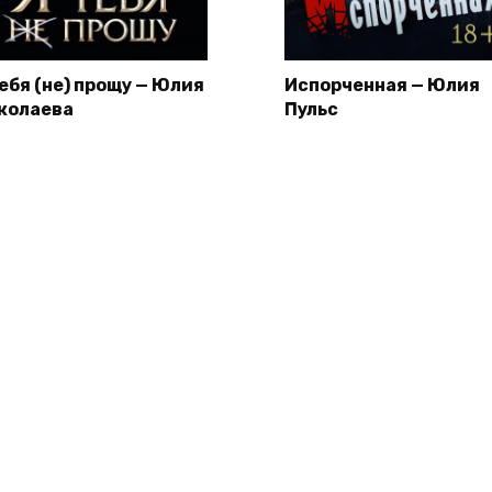
тебя (не) прощу — Юлия
Испорченная — Юлия
колаева
Пульс