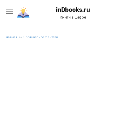
Перейти
к
inDbooks.ru
содержанию
Книги в цифре
Главная
Эротическое фэнтези