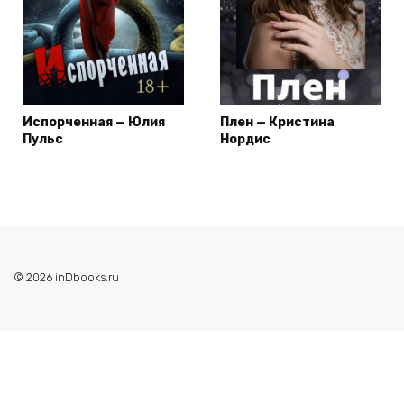
Испорченная — Юлия
Плен — Кристина
Пульс
Нордис
© 2026 inDbooks.ru