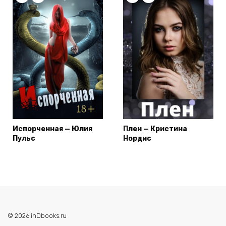
Испорченная — Юлия
Плен — Кристина
Пульс
Нордис
© 2026 inDbooks.ru