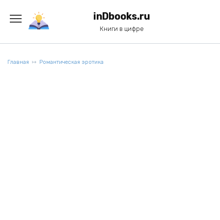
Перейти
к
inDbooks.ru
содержанию
Книги в цифре
Главная
Романтическая эротика