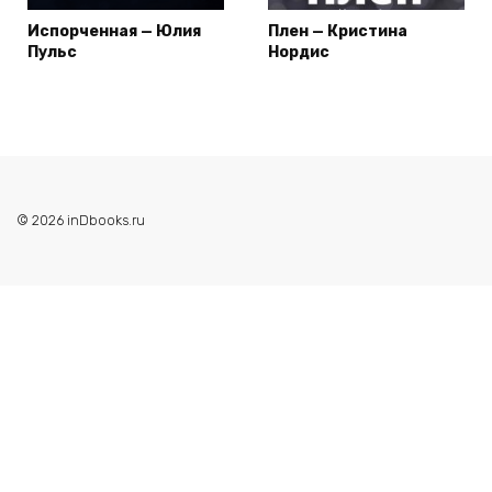
Испорченная — Юлия
Плен — Кристина
Пульс
Нордис
© 2026 inDbooks.ru