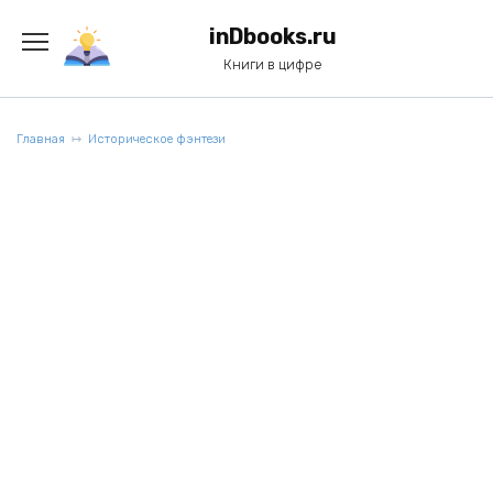
Перейти
к
inDbooks.ru
содержанию
Книги в цифре
Главная
Историческое фэнтези