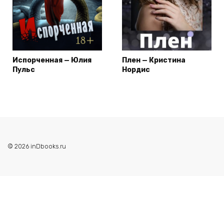
Испорченная — Юлия
Плен — Кристина
Пульс
Нордис
© 2026 inDbooks.ru