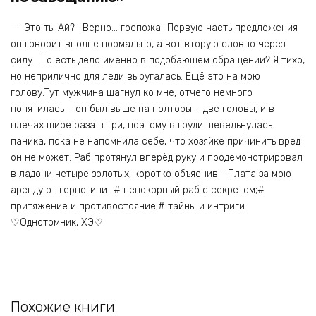
— Это ты Ай?- Верно… госпожа…​​​​​​​Первую часть предложения
он говорит вполне нормально, а вот вторую словно через
силу… То есть дело именно в подобающем обращении? Я тихо,
но неприлично для леди выругалась. Ещё это на мою
голову.Тут мужчина шагнул ко мне, отчего немного
попятилась – он был выше на полторы – две головы, и в
плечах шире раза в три, поэтому в груди шевельнулась
паника, пока не напомнила себе, что хозяйке причинить вред
он не может. Раб протянул вперёд руку и продемонстрировал
в ладони четыре золотых, коротко объяснив:- Плата за мою
аренду от герцогини…# непокорный раб с секретом;#
притяжение и противостояние;# тайны и интриги.​​​​​​​
♡Однотомник, ХЭ♡
Похожие книги