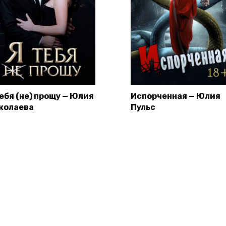
тебя (не) прощу — Юлия
Испорченная — Юлия
колаева
Пульс