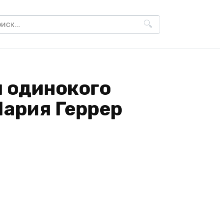
h
я одинокого
Мария Геррер