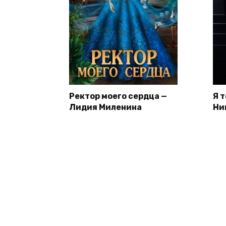
Ректор моего сердца —
Я 
Лидия Миленина
Ни