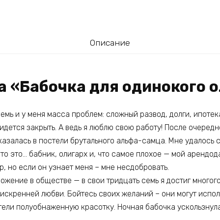
Описание
а «Бабочка для одинокого 
емь и у меня масса проблем: сложный развод, долги, ипотек
идется закрыть. А ведь я люблю свою работу! После очередн
оказалась в постели брутального альфа-самца. Мне удалось с
что это… бабник, олигарх и, что самое плохое — мой арендода
р, но если он узнает меня – мне несдобровать.
оложение в обществе — в свои тридцать семь я достиг многог
 искренней любви. Бойтесь своих желаний – они могут испо
тели полуобнаженную красотку. Ночная бабочка ускользнула