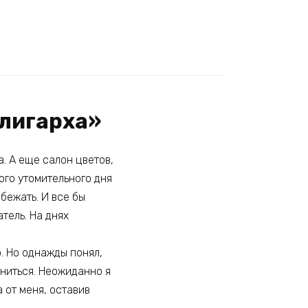
олигарха»
а. А еще салон цветов,
ого утомительного дня
бежать. И все бы
тель. На днях
о. Но однажды понял,
лниться. Неожиданно я
 от меня, оставив