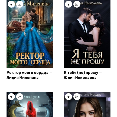
Ректор моего сердца —
Я тебя (не) прощу —
Лидия Миленина
Юлия Николаева