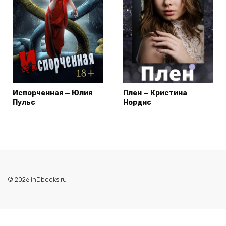
Испорченная — Юлия
Плен — Кристина
Пульс
Нордис
© 2026 inDbooks.ru