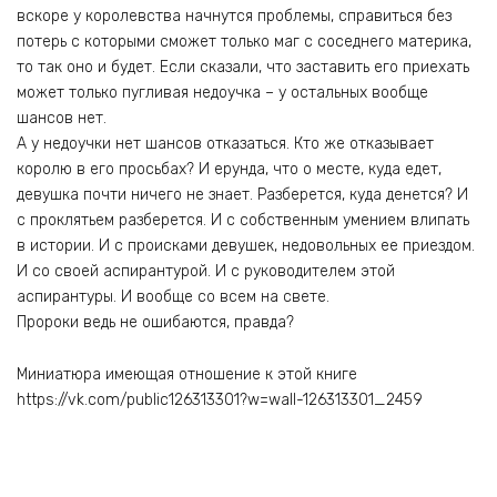
вскоре у королевства начнутся проблемы, справиться без
потерь с которыми сможет только маг с соседнего материка,
то так оно и будет. Если сказали, что заставить его приехать
может только пугливая недоучка – у остальных вообще
шансов нет.
А у недоучки нет шансов отказаться. Кто же отказывает
королю в его просьбах? И ерунда, что о месте, куда едет,
девушка почти ничего не знает. Разберется, куда денется? И
с проклятьем разберется. И с собственным умением влипать
в истории. И с происками девушек, недовольных ее приездом.
И со своей аспирантурой. И с руководителем этой
аспирантуры. И вообще со всем на свете.
Пророки ведь не ошибаются, правда?
Миниатюра имеющая отношение к этой книге
https://vk.com/public126313301?w=wall-126313301_2459