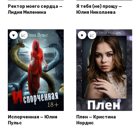
Ректор моего сердца —
Я тебя (не) прощу —
Лидия Миленина
Юлия Николаева
Испорченная — Юлия
Плен — Кристина
Пульс
Нордис