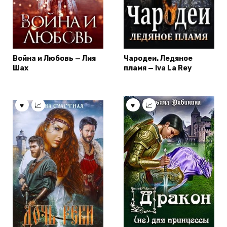
Война и Любовь — Лия
Чародеи. Ледяное
Шах
пламя — Iva La Rey