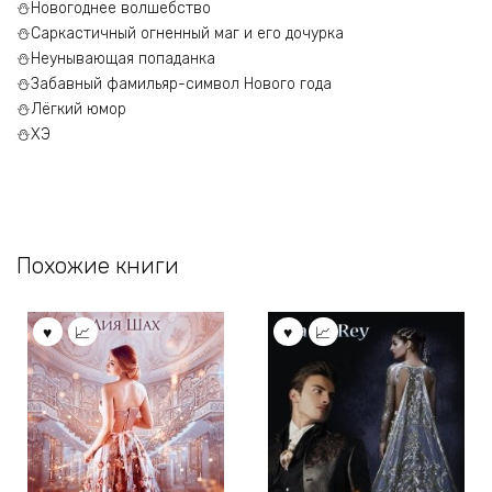
⛄Новогоднее волшебство
⛄Саркастичный огненный маг и его дочурка
⛄Неунывающая попаданка
⛄Забавный фамильяр-символ Нового года
⛄Лёгкий юмор
⛄ХЭ
Похожие книги