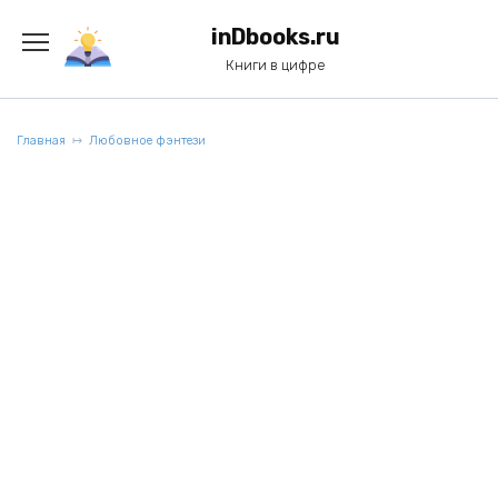
Перейти
к
inDbooks.ru
содержанию
Книги в цифре
Главная
Любовное фэнтези