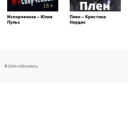
Испорченная — Юлия
Плен — Кристина
Пульс
Нордис
© 2026 inDbooks.ru