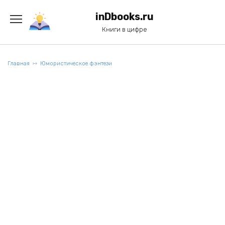
Перейти
к
inDbooks.ru
содержанию
Книги в цифре
Главная
Юмористическое фэнтези