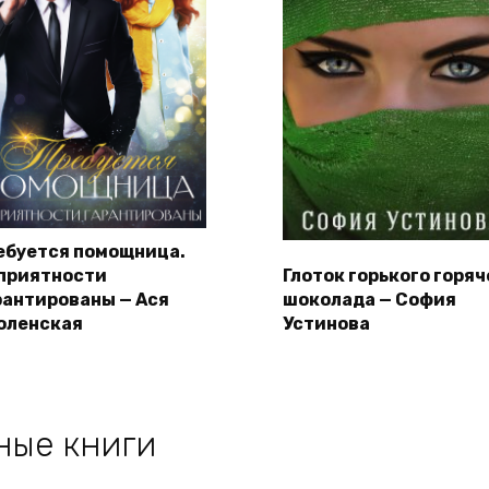
ебуется помощница.
приятности
Глоток горького горяч
рантированы — Ася
шоколада — София
оленская
Устинова
ные книги