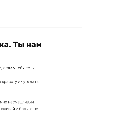
жа. Ты нам
, если у тебя есть
 красоту и чуть ли не
о мне насмешливым
оваливай и больше не