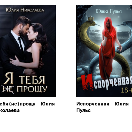
тебя (не) прощу — Юлия
Испорченная — Юлия
колаева
Пульс