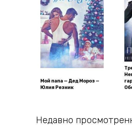
Тр
Не
Мой папа — Дед Мороз —
га
Юлия Резник
Об
Недавно просмотрен