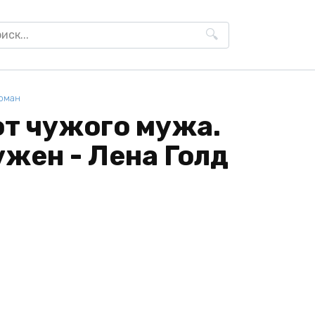
h
оман
от чужого мужа.
ужен - Лена Голд