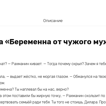
Описание
а «Беременна от чужого му
ат? — Рахманин кивает. — Тогда почему скрыл? Зачем я тебе
ла, — выдает жёстко, не моргая глазом. — Обманулся на твою
ом.
еменна? Ты наплевал бы на нас, верно?
на этом поставили бы жирную точку, — Рахманин скользит п
 жертвовать семьёй ради тебя. Ты того не стоишь, Дилара. Пр