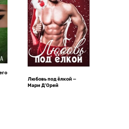
его
Любовь под ёлкой —
Мари Д’Орей