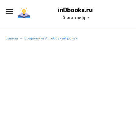
Перейти
к
inDbooks.ru
содержанию
Книги в цифре
Главная
Современный любовный роман