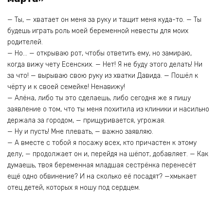
— Ты, — хватает он меня за руку и тащит меня куда-то. — Ты
будешь играть роль моей беременной невесты для моих
родителей.
— Но… — открываю рот, чтобы ответить ему, но замираю,
когда вижу чету Есенских. — Нет! Я не буду этого делать! Ни
за что! — вырываю свою руку из хватки Давида. — Пошёл к
чёрту и к своей семейке! Ненавижу!
— Алёна, либо ты это сделаешь, либо сегодня же я пишу
заявление о том, что ты меня похитила из клиники и насильно
держала за городом, — прищуривается, угрожая.
— Ну и пусть! Мне плевать, — важно заявляю.
— А вместе с тобой я посажу всех, кто причастен к этому
делу, — продолжает он и, перейдя на шёпот, добавляет. — Как
думаешь, твоя беременная младшая сестрёнка перенесёт
ещё одно обвинение? И на сколько её посадят? —хмыкает
отец детей, которых я ношу под сердцем.