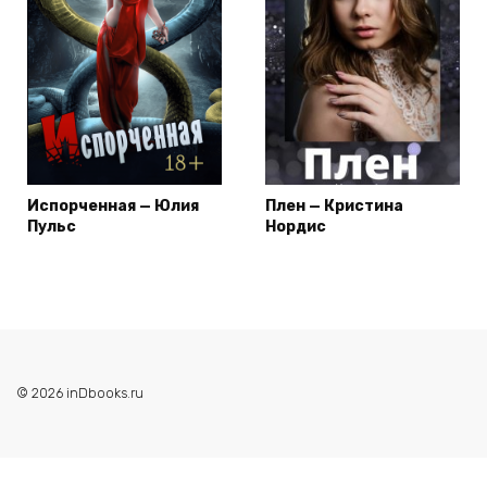
Испорченная — Юлия
Плен — Кристина
Пульс
Нордис
© 2026 inDbooks.ru