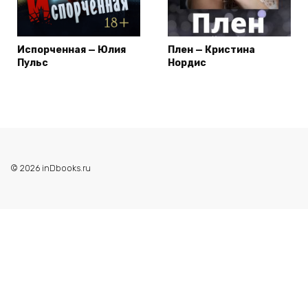
Испорченная — Юлия
Плен — Кристина
Пульс
Нордис
© 2026 inDbooks.ru