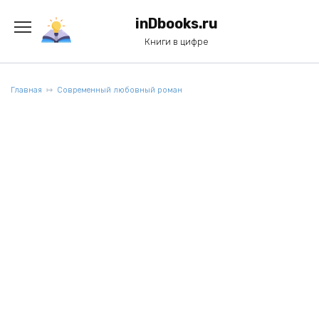
Перейти
к
inDbooks.ru
содержанию
Книги в цифре
Главная
Современный любовный роман