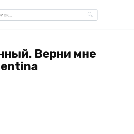
h
нный. Верни мне
lentina