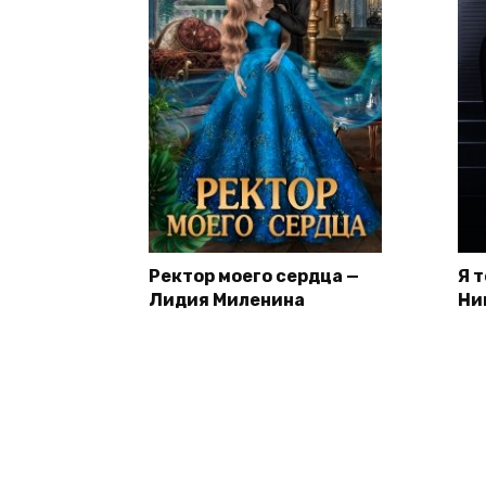
Ректор моего сердца —
Я 
Лидия Миленина
Ни