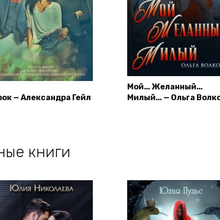
Мой… Желанный…
рок — Александра Гейл
Милый… — Ольга Волк
ные книги