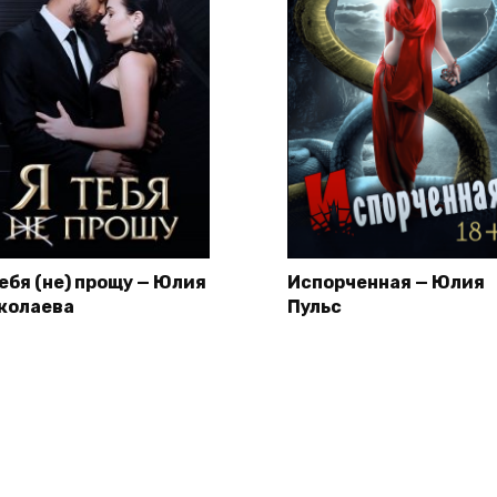
тебя (не) прощу — Юлия
Испорченная — Юлия
колаева
Пульс