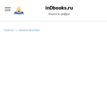
Перейти
к
inDbooks.ru
содержанию
Книги в цифре
Главная
Боевое фэнтези