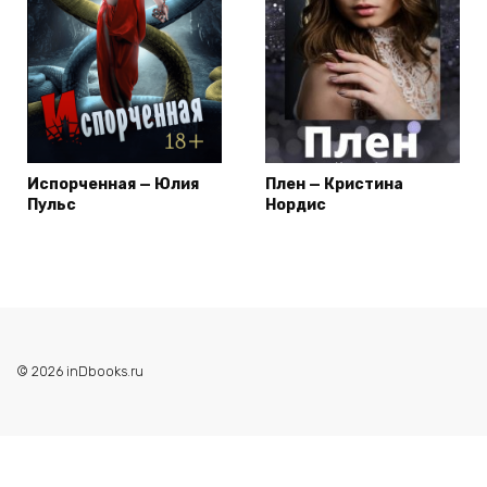
Испорченная — Юлия
Плен — Кристина
Пульс
Нордис
© 2026 inDbooks.ru