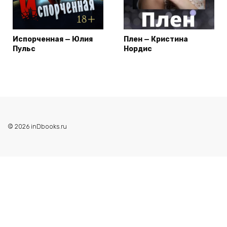
Испорченная — Юлия
Плен — Кристина
Пульс
Нордис
© 2026 inDbooks.ru