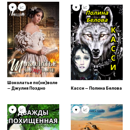
Шоколатье по(не)воле
— Джулия Поздно
Касси — Полина Белова