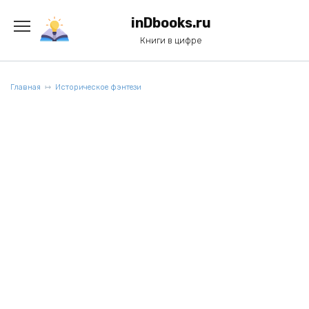
Перейти
к
inDbooks.ru
содержанию
Книги в цифре
Главная
Историческое фэнтези