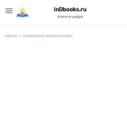
Перейти
к
inDbooks.ru
содержанию
Книги в цифре
Главная
Современный любовный роман