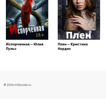
Испорченная — Юлия
Плен — Кристина
Пульс
Нордис
© 2026 inDbooks.ru