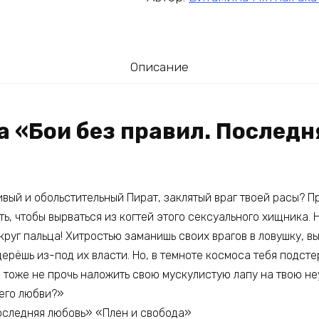
Описание
а «Бои без правил. Последн
ивый и обольстительный Пират, заклятый враг твоей расы? 
ть, чтобы вырваться из когтей этого сексуального хищника. 
круг пальца! Хитростью заманишь своих врагов в ловушку, вы
ерёшь из-под их власти. Но, в темноте космоса тебя подст
он тоже не прочь наложить свою мускулистую лапу на твою н
 его любви?»
оследняя любовь» «Плен и свобода»