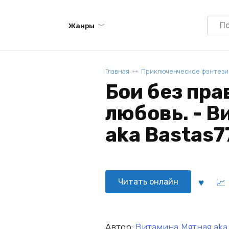
Searc
Жанры
for:
Главная
Приключенческое фэнтези
Бои без пра
любовь. - 
aka Bastas7
Читать онлайн
Автор:
Витамина Мятная aka