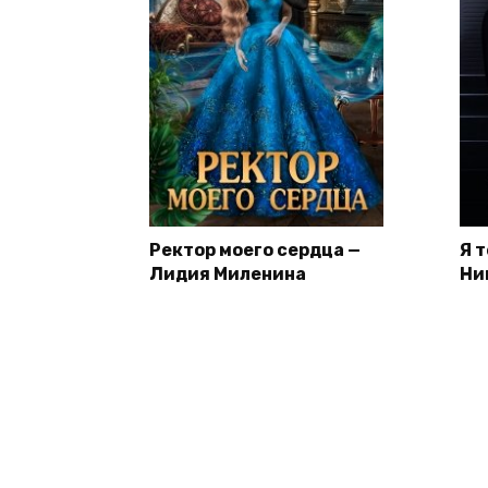
Ректор моего сердца —
Я 
Лидия Миленина
Ни