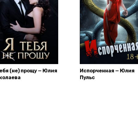
тебя (не) прощу — Юлия
Испорченная — Юлия
колаева
Пульс