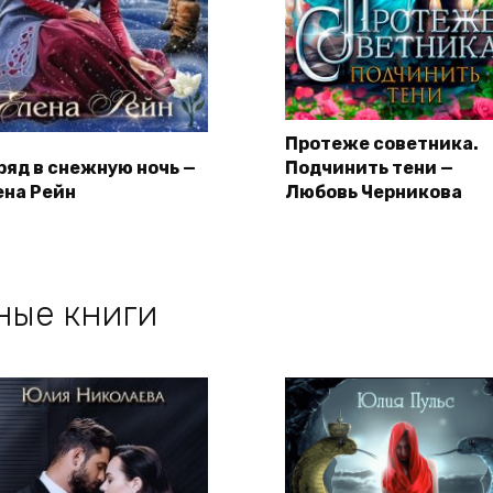
Протеже советника.
ряд в снежную ночь —
Подчинить тени —
ена Рейн
Любовь Черникова
ные книги