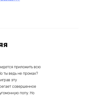
яя
Придется приложить всю
Но ты ведь не промах?
играв эту
ерегает совершенное
еугомонную попу. Но