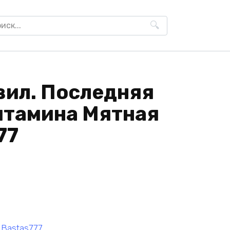
h
вил. Последняя
Витамина Мятная
77
 Bastas777