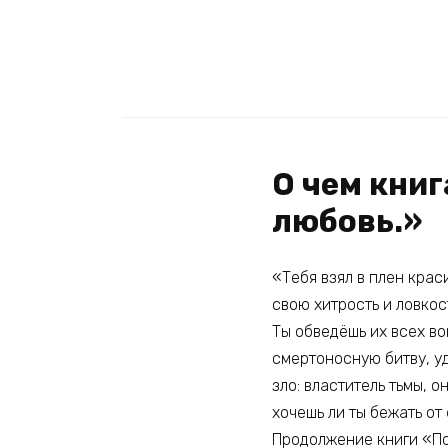
О чем книг
любовь.»
«Тебя взял в плен крас
свою хитрость и ловкос
Ты обведёшь их всех во
смертоносную битву, уд
зло: властитель тьмы, 
хочешь ли ты бежать от
Продолжение книги «П