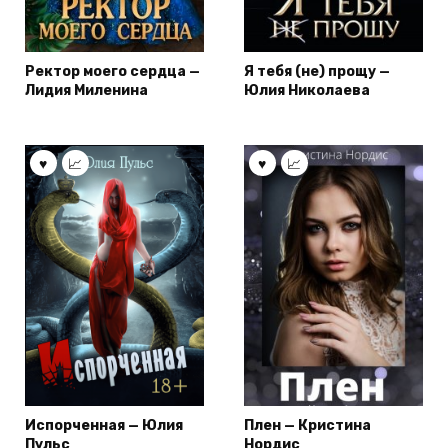
Ректор моего сердца —
Я тебя (не) прощу —
Лидия Миленина
Юлия Николаева
Испорченная — Юлия
Плен — Кристина
Пульс
Нордис