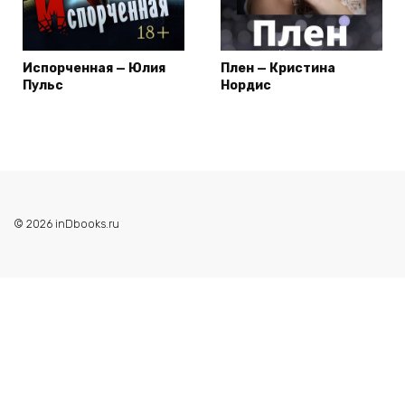
Испорченная — Юлия
Плен — Кристина
Пульс
Нордис
© 2026 inDbooks.ru