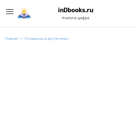
Перейти
к
inDbooks.ru
содержанию
Книги в цифре
Главная
Попаданцы в другие миры