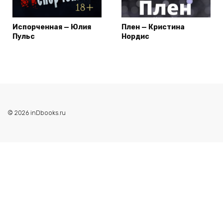
Испорченная — Юлия
Плен — Кристина
Пульс
Нордис
© 2026 inDbooks.ru