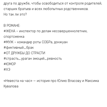
друга по дружбе, чтобы освободиться от контроля родителей,
старших братьев и всех любопытных родственников.
Но так ли это?
В РОМАНЕ:
#ЖЕНА – инспектор по делам несовершеннолетних,
спортсменка
#МУЖ – командир роты СОБРа, донжуан
#фиктивный_брак
#ОТ ДРУЖБЫ ДО СТРАСТИ
#страсть_ураган эмоций_ревность
#ЮМОР
#ХЭ
«Невеста на час» — история про Юлию Власову и Максима
Кувалова