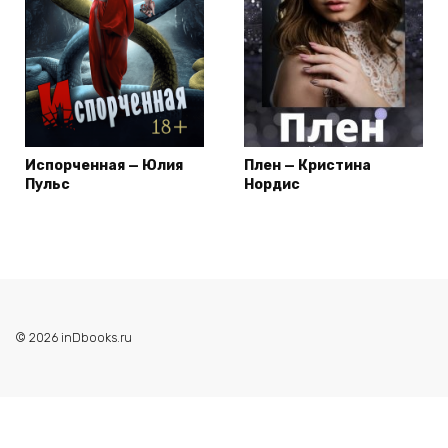
Испорченная — Юлия
Плен — Кристина
Пульс
Нордис
© 2026 inDbooks.ru