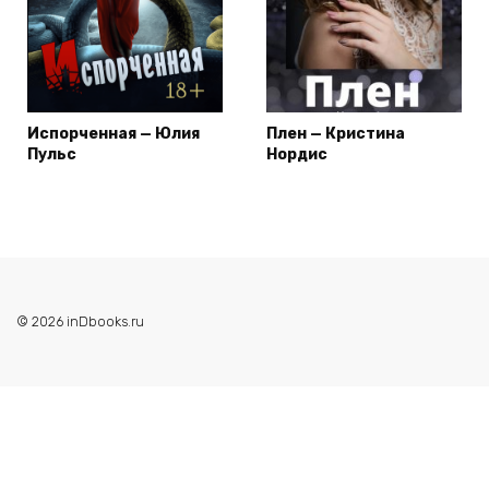
Испорченная — Юлия
Плен — Кристина
Пульс
Нордис
© 2026 inDbooks.ru