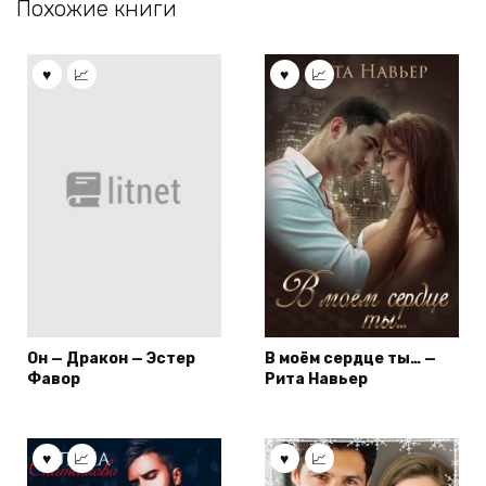
Похожие книги
Он — Дракон — Эстер
В моём сердце ты… —
Фавор
Рита Навьер