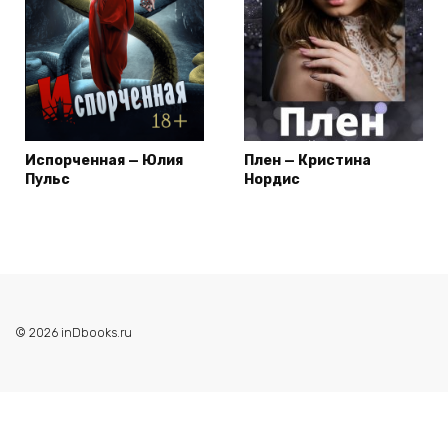
Испорченная — Юлия
Плен — Кристина
Пульс
Нордис
© 2026 inDbooks.ru