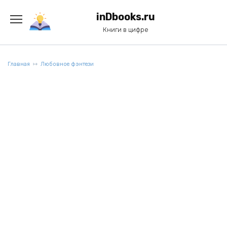
Перейти
к
inDbooks.ru
содержанию
Книги в цифре
Главная
Любовное фэнтези