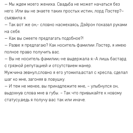
— Мы ждем моего жениха. Свадьба не может начаться без
него. Или вы не знаете таких простых истин, лорд Лэстер?–
съязвила я.
— Так вот же он,- словно насмехаясь, Дэйрон показал руками
на себя.
— Как вы смеете предлагать подобное?!
— Разве я предлагаю? Как носитель фамилии Лэстер, я имею
полное право получить вас.
— Вы не носитель фамилии,-не выдержала я.-А лишь бастард
с грязной репутацией и отсутствием манер.
Мужчина зевнул,словно я его утомила,встал с кресла, сделал
шаг ко мне, загоняя в ловушку.
— И тем не менее, вы принадлежите мне, – улыбнулся он,
выдохнув слова мне в губы. – Так что привыкайте к новому
статусу,ведь я получу вас так или иначе.