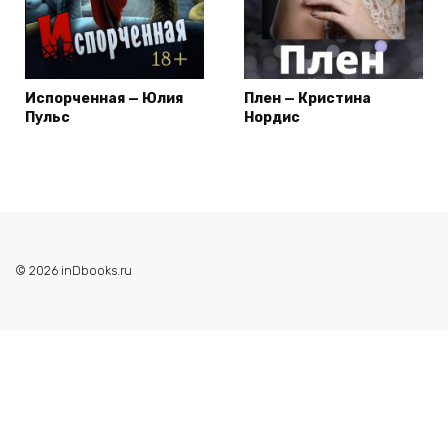
Испорченная — Юлия
Плен — Кристина
Пульс
Нордис
© 2026 inDbooks.ru