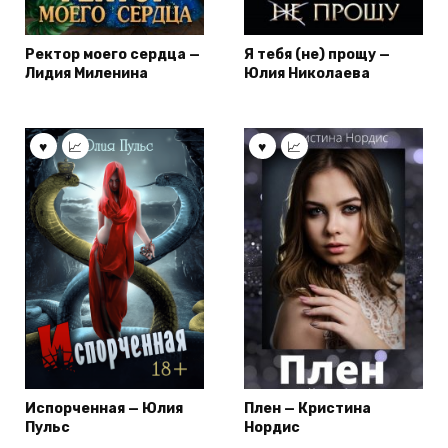
Ректор моего сердца —
Я тебя (не) прощу —
Лидия Миленина
Юлия Николаева
Испорченная — Юлия
Плен — Кристина
Пульс
Нордис