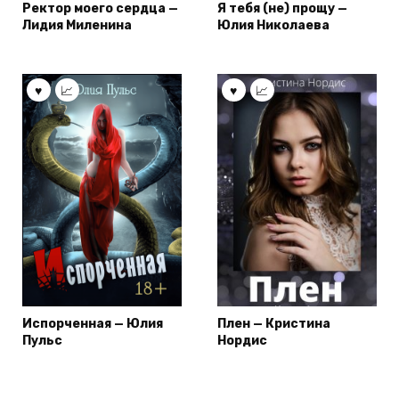
Ректор моего сердца —
Я тебя (не) прощу —
Лидия Миленина
Юлия Николаева
Испорченная — Юлия
Плен — Кристина
Пульс
Нордис